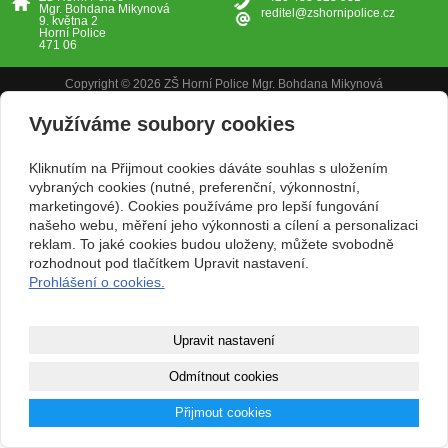
Mgr. Bohdana Mikynová
reditel@zshornipolice.cz
9. května 2
Horní Police
471 06
Copyright © 2026 ZŠ Horní Police Mgr. Bohdana Mikynová
Využíváme soubory cookies
webové stránky
s AI,
doména
a
webhosting
u jediného 5★
registrátora v ČR
Kliknutím na Přijmout cookies dáváte souhlas s uložením
vybraných cookies (nutné, preferenční, výkonnostní,
Mapa webu
|
Zobrazit klasickou verzi
marketingové). Cookies používáme pro lepší fungování
našeho webu, měření jeho výkonnosti a cílení a personalizaci
reklam. To jaké cookies budou uloženy, můžete svobodně
rozhodnout pod tlačítkem Upravit nastavení.
Prohlášení o cookies.
Upravit nastavení
Odmítnout cookies
Přijmout cookies